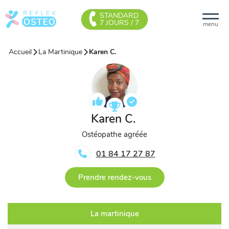
STANDARD
7 JOURS / 7
menu
Accueil
La Martinique
Karen C.
Karen C.
Ostéopathe agréée
01 84 17 27 87
Prendre rendez-vous
La martinique