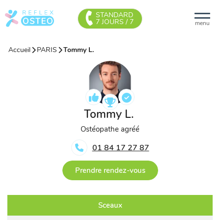
STANDARD
7 JOURS / 7
menu
Accueil
PARIS
Tommy L.
Tommy L.
Ostéopathe agréé
01 84 17 27 87
Prendre rendez-vous
Sceaux