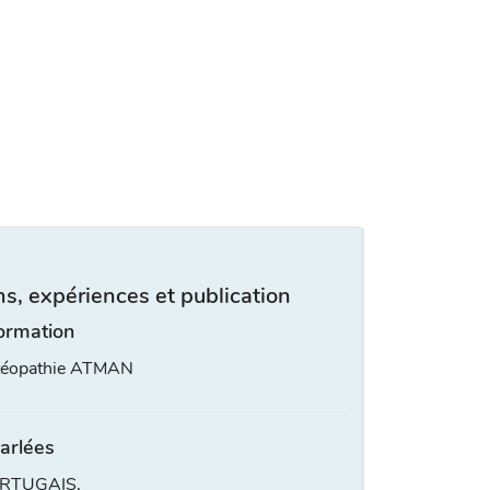
s, expériences et publication
ormation
stéopathie ATMAN
arlées
ORTUGAIS,