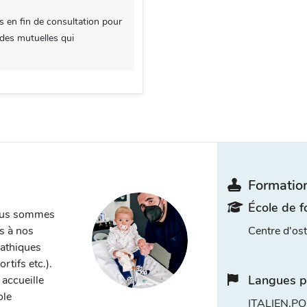
s en fin de consultation pour
 des mutuelles qui
Formation
École de f
nous sommes
s à nos
Centre d'o
pathiques
tifs etc.).
Langues p
accueille
ole
ITALIEN,P