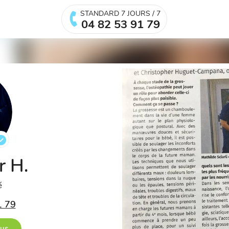
STANDARD 7 JOURS / 7
04 82 53 91 79
r H.
é
1 79
ous