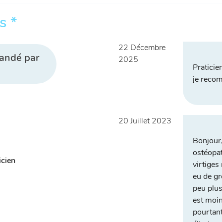
s *
22 Décembre
mandé par
2025
Praticie
je reco
20 Juillet 2023
Bonjour,
ostéopat
icien
virtiges 
eu de gr
peu plus
est moin
pourtant