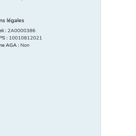
ns légales
i :
2A0000386
S :
10010812021
ne AGA :
Non