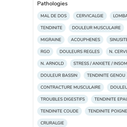
Pathologies
MAL DE DOS
CERVICALGIE
LOMBA
TENDINITE
DOULEUR MUSCULAIRE
MIGRAINE
ACOUPHENES
SINUSIT
RGO
DOULEURS REGLES
N. CERV
N. ARNOLD
STRESS / ANXIETE / INSO
DOULEUR BASSIN
TENDINITE GENOU
CONTRACTURE MUSCULAIRE
DOULE
TROUBLES DIGESTIFS
TENDINITE EPA
TENDINITE COUDE
TENDINITE POIGN
CRURALGIE