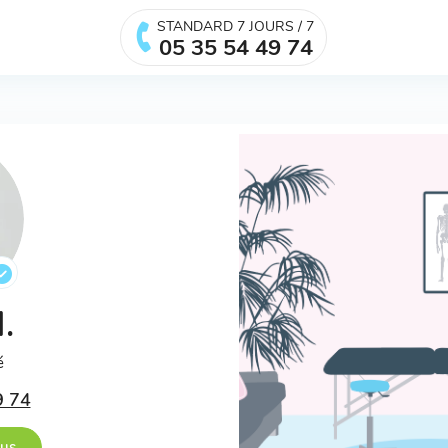
STANDARD 7 JOURS / 7
05 35 54 49 74
H.
é
9 74
ous