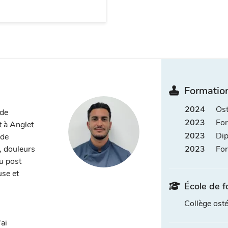
Formation
2024
Ost
 de
2023
For
t à Anglet
2023
Dip
 de
, douleurs
2023
For
ou post
use et
École de f
Collège ost
ai