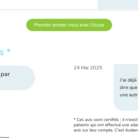
Prendre rendez-vous avec Ulysse
s *
24 Mai 2025
 par
J'ai déj
dire que
une autr
* Ces avis sont certifiés ; il n'e
patients qui ont effectué une séan
avis sur leur compte. C'est évident
tions