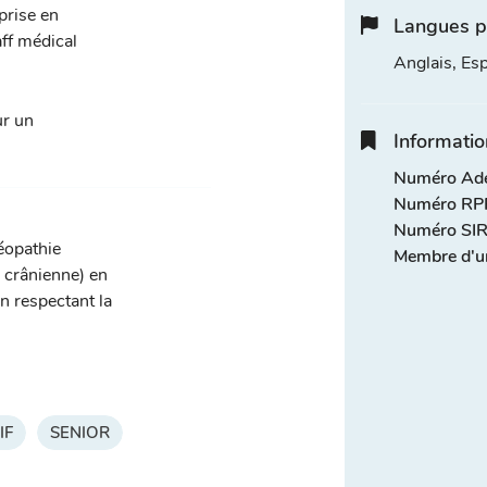
prise en
Langues p
ff médical
Anglais, Es
ur un
Informatio
Numéro Adel
Numéro RPP
Numéro SIR
téopathie
Membre d'u
, crânienne) en
n respectant la
IF
SENIOR