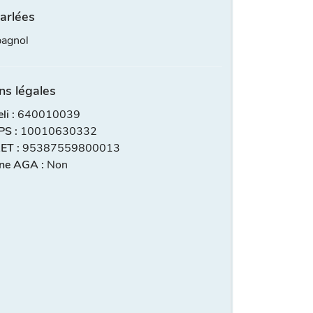
arlées
pagnol
ns légales
i :
640010039
S :
10010630332
ET :
95387559800013
ne AGA :
Non