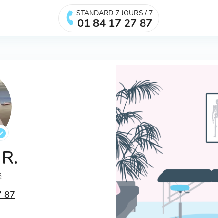
STANDARD 7 JOURS / 7
01 84 17 27 87
 R.
é
7 87