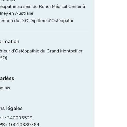
éopathe au sein du Bondi Médical Center à
ney en Australie
ention du D.O Diplôme d'Ostéopathe
ormation
érieur d’Ostéopathie du Grand Montpellier
FBO)
arlées
glais
ns légales
i :
340005529
S :
10010389764