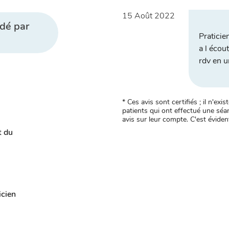
15 Août 2022
dé par
Praticie
a l écou
rdv en u
* Ces avis sont certifiés ; il n'e
patients qui ont effectué une séan
avis sur leur compte. C'est évident
t du
icien