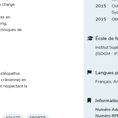
n charge.
2015
Ost
Syd
res en
2015
Obt
ing,
echniques de
École de f
Institut Sup
(ISOGM - I
Langues p
ostéopathie
, crânienne) en
Français, An
n respectant la
Informatio
Numéro Adel
Numéro RPP
ADULTE
SPORTIF