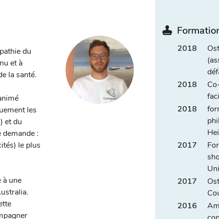
Formation
2018
Ost
opathie du
(as
nu et à
déf
e la santé.
2018
Co-
fac
 animé
2018
for
uement les
phi
) et du
Hei
e demande :
ités) le plus
2017
For
sho
Uni
e à une
2017
Ost
ustralia.
Cou
ette
2016
Ame
ompagner
con