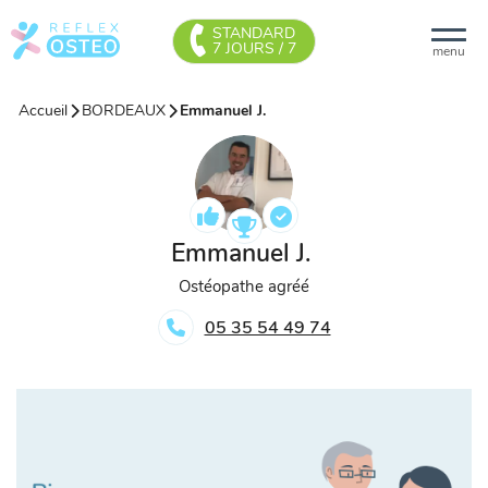
STANDARD
7 JOURS / 7
menu
Accueil
BORDEAUX
Emmanuel J.
Emmanuel J.
Ostéopathe agréé
05 35 54 49 74