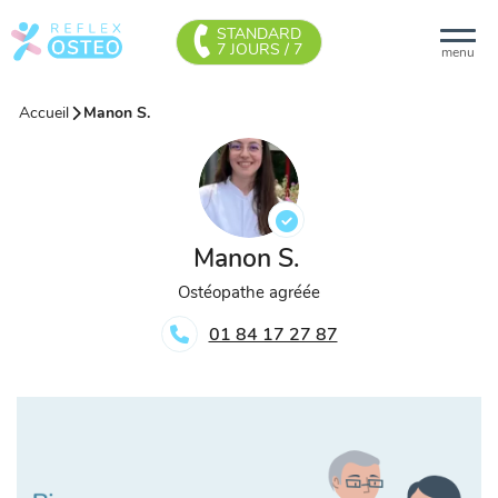
STANDARD
7 JOURS / 7
menu
Accueil
Manon S.
Manon S.
Ostéopathe agréée
01 84 17 27 87