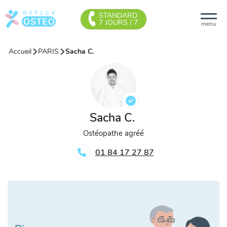
STANDARD
7 JOURS / 7
menu
Accueil
PARIS
Sacha C.
Sacha C.
Ostéopathe agréé
01 84 17 27 87