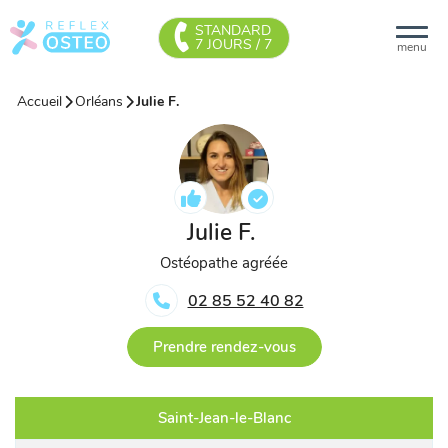
STANDARD
7 JOURS / 7
menu
Accueil
Orléans
Julie F.
Julie F.
Ostéopathe agréée
02 85 52 40 82
Prendre rendez-vous
Saint-Jean-le-Blanc