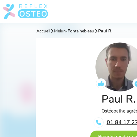
Accueil
Melun-Fontainebleau
Paul R.
Paul R
Ostéopathe agré
01 84 17 2
Prendre rendez-v