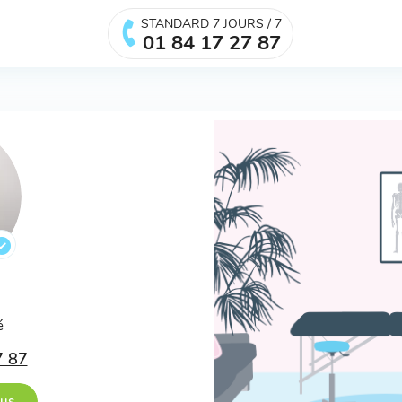
STANDARD 7 JOURS / 7
01 84 17 27 87
.
é
7 87
ous