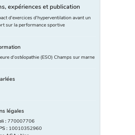
s, expériences et publication
act d'exercices d'hyperventilation avant un
ort sur la performance sportive
ormation
ieure d'ostéopathie (ESO) Champs sur marne
arlées
ns légales
i :
770007706
S :
10010352960