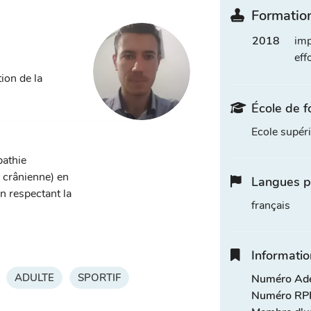
Formation
2018
imp
eff
ion de la
École de f
Ecole supér
pathie
, crânienne) en
Langues p
n respectant la
français
Informatio
ADULTE
SPORTIF
Numéro Adel
Numéro RPP