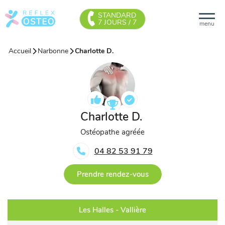
STANDARD
7 JOURS / 7
menu
Accueil
Narbonne
Charlotte D.
Charlotte D.
Ostéopathe agréée
04 82 53 91 79
Prendre rendez-vous
Les Halles - Vallière