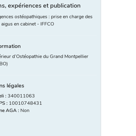
s, expériences et publication
ences ostéopathiques : prise en charge des
 aigus en cabinet - IFFCO
ormation
érieur d’Ostéopathie du Grand Montpellier
FBO)
ns légales
i :
340011063
S :
10010748431
ne AGA :
Non