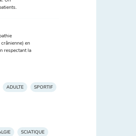
ve. Un
atients.
pathie
, crânienne) en
n respectant la
ADULTE
SPORTIF
LGIE
SCIATIQUE