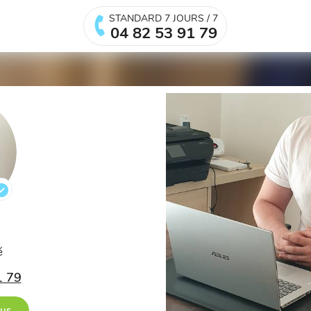
STANDARD 7 JOURS / 7
04 82 53 91 79
.
é
1 79
ous