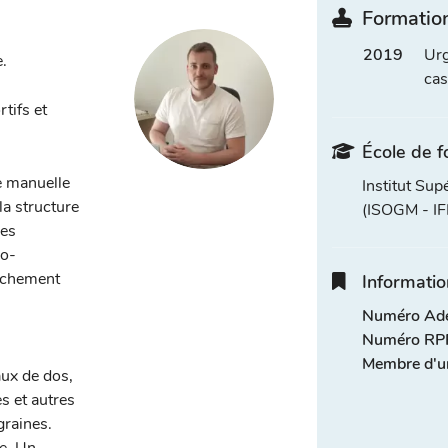
Formation
2019
Urg
.
cas
tifs et
École de f
e manuelle
Institut Sup
la structure
(ISOGM - I
des
lo-
lâchement
Informatio
Numéro Adel
Numéro RPP
Membre d'u
aux de dos,
es et autres
graines.