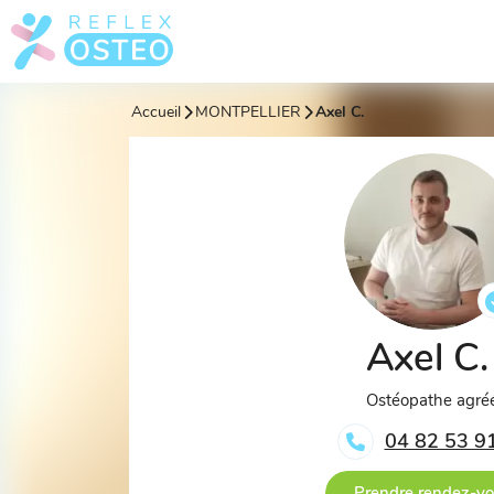
Accueil
MONTPELLIER
Axel C.
Axel C
Ostéopathe agré
04 82 53 9
Prendre rendez-v