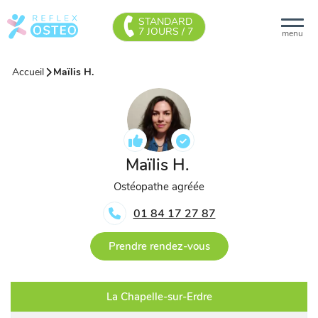
STANDARD
7 JOURS / 7
menu
Accueil
Maïlis H.
Maïlis H.
Ostéopathe agréée
01 84 17 27 87
Prendre rendez-vous
La Chapelle-sur-Erdre