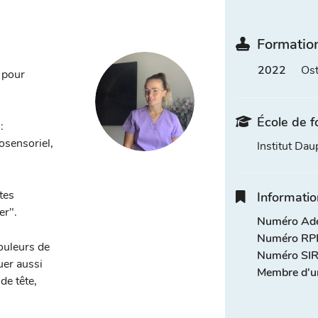
Formation
2022
Os
 pour
École de f
:
rosensoriel,
Institut Dau
tes
Informatio
er".
Numéro Adel
Numéro RPP
ouleurs de
Numéro SIR
uer aussi
Membre d'u
de tête,