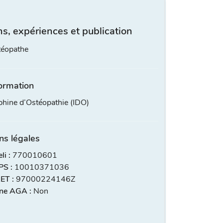
s, expériences et publication
téopathe
ormation
phine d’Ostéopathie (IDO)
ns légales
i :
770010601
S :
10010371036
ET :
97000224146Z
ne AGA :
Non