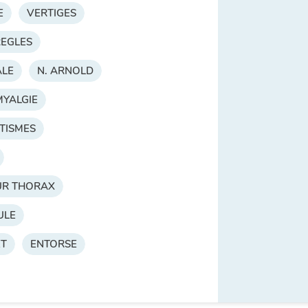
E
VERTIGES
EGLES
ALE
N. ARNOLD
MYALGIE
TISMES
UR THORAX
ULE
ET
ENTORSE