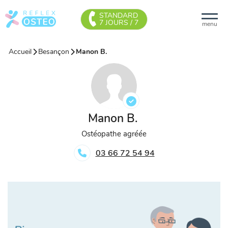
STANDARD
7 JOURS / 7
menu
Accueil
Besançon
Manon B.
Manon B.
Ostéopathe agréée
03 66 72 54 94