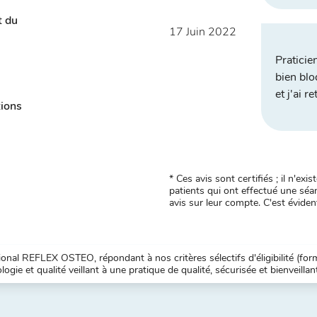
t du
17 Juin 2022
Praticie
bien blo
et j'ai 
tions
* Ces avis sont certifiés ; il n'e
patients qui ont effectué une séan
avis sur leur compte. C'est évident
nal REFLEX OSTEO, répondant à nos critères sélectifs d'éligibilité (forma
ogie et qualité veillant à une pratique de qualité, sécurisée et bienveillan