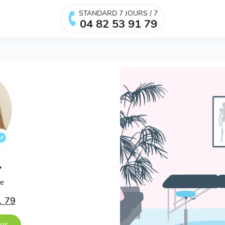
STANDARD 7 JOURS / 7
04 82 53 91 79
.
ée
1 79
ous