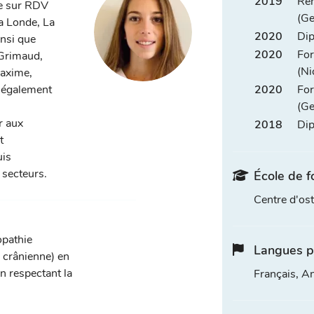
2019
Rem
le sur RDV
(Ge
a Londe, La
2020
Dip
insi que
2020
For
 Grimaud,
(Ni
Maxime,
e également
2020
For
(Ge
r aux
2018
Dip
t
uis
 secteurs.
École de f
Centre d'o
opathie
Langues p
, crânienne) en
n respectant la
Français, An