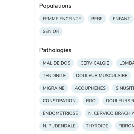
Populations
FEMME ENCEINTE
BEBE
ENFANT
SENIOR
Pathologies
MAL DE DOS
CERVICALGIE
LOMBA
TENDINITE
DOULEUR MUSCULAIRE
MIGRAINE
ACOUPHENES
SINUSIT
CONSTIPATION
RGO
DOULEURS R
ENDOMETRIOSE
N. CERVICO BRACHI
N. PUDENDALE
THYROIDE
FIBRO