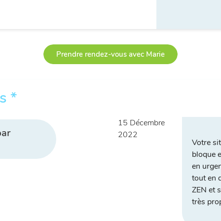
Prendre rendez-vous avec Marie
s *
15 Décembre
par
2022
Votre sit
bloque e
en urgen
tout en d
ZEN et s
très pro