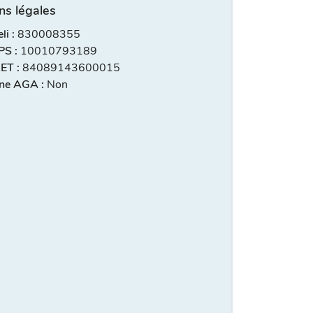
ns légales
i :
830008355
S :
10010793189
ET :
84089143600015
ne AGA :
Non