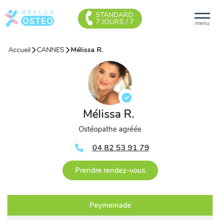
STANDARD
7 JOURS / 7
menu
Accueil
CANNES
Mélissa R.
Mélissa R.
Ostéopathe agréée
04 82 53 91 79
Prendre rendez-vous
Peymeinade