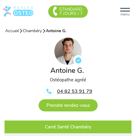
STANDARD
7 JOURS / 7
menu
Accueil
Chambéry
Antoine G.
Antoine G.
Ostéopathe agréé
04 82 53 91 79
Prendre rendez-vous
Carré Santé Chambéry