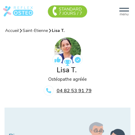
STANDARD
7 JOURS / 7
menu
Accueil
Saint-Etienne
Lisa T.
Lisa T.
Ostéopathe agréée
04 82 53 91 79