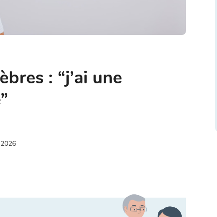
bres : “j’ai une
”
 2026